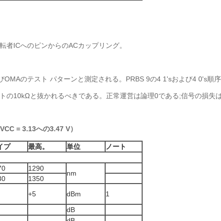
転者ICへのピンからのACカップリング。
びOMAのテスト パターンと測定される。PRBS 9の4 1'sおよび4 0
–ホストの10kΩと抜かれるべきである。正常運営は論理0である;信号の損失
C = 3.13への3.47 V）
イプ
最高。
単位
ノート
70
1290
nm
30
1350
+5
dBm
1
dB
dB