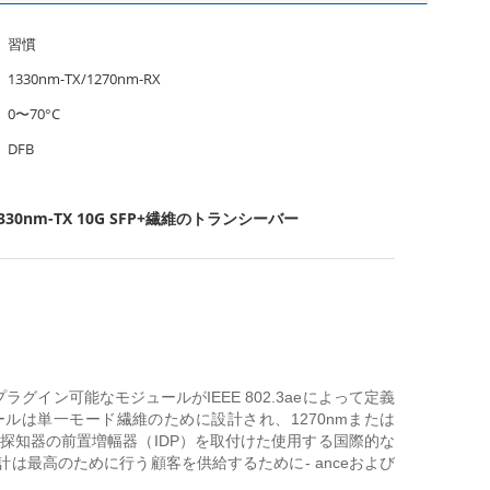
習慣
1330nm-TX/1270nm-RX
0〜70°C
DFB
330nm-TX 10G SFP+繊維のトランシーバー
めのプラグイン可能なモジュールがIEEE 802.3aeによって定義
ュールは単一モード繊維のために設計され、1270nmまたは
sの探知器の前置増幅器（IDP）を取付けた使用する国際的な
計は最高のために行う顧客を供給するために- anceおよび