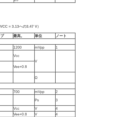
C = 3.13への3.47 V）
イプ
最高。
単位
ノート
1200
mVpp
1
Vcc
V
Vee+0.8
Ω
700
mVpp
2
Ps
3
Vcc
V
4
Vee+0.8
V
4