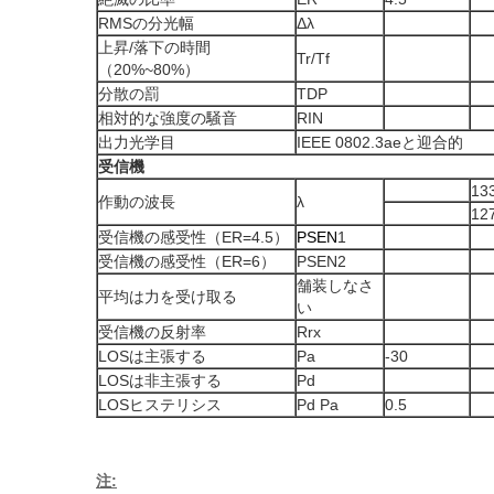
RMSの分光幅
Δλ
上昇/落下の時間
Tr/Tf
（20%~80%）
分散の罰
TDP
相対的な強度の騒音
RIN
出力光学目
IEEE 0802.3aeと迎合的
受信機
13
作動の波長
λ
12
受信機の感受性（ER=4.5）
PSEN
1
受信機の感受性（ER=6）
PSEN2
舗装しなさ
平均は力を受け取る
い
受信機の反射率
Rrx
LOSは主張する
Pa
-30
LOSは非主張する
Pd
LOSヒステリシス
Pd Pa
0.5
注: