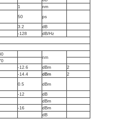
1
nm
50
ps
3.2
dB
-128
dB/Hz
30
nm
70
-12.6
dBm
2
-14.4
dBm
2
0.5
dBm
-12
dB
dBm
-16
dBm
dB