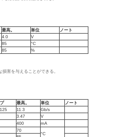
最高。
単位
ノート
4.0
V
85
°C
85
%
な損害を与えることができる。
プ
最高。
単位
ノート
3125
11.3
Gb/s
3.47
V
400
mA
70
°C
85