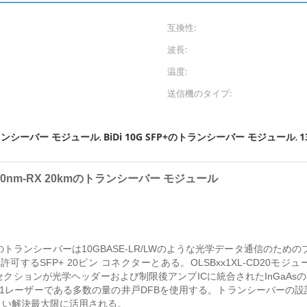
互換性:
波長:
温度:
送信機のタイプ:
のトランシーバー モジュール
BiDi 10G SFP+のトランシーバー モジュール
1
,
,
TX/1270nm-RX 20kmのトランシーバー モジュール
単一モードのトランシーバーは10GBASE-LR/LWのような光学データ通信のた
るSFP+ 20ピン コネクターとある。OLSBxx1XL-CD20モジ
セクションが光学ヘッダーおよび制限後アンプICに統合されたInGaA
クラス1レーザーである多数の量の井戸DFBを使用する。トランシーバーの設
よい解決最大限に活用される。