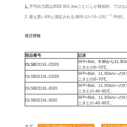
1.
平均出力図はIEEE 802.3aeごとにしか報知的、ではな
– 1
<10>
PRBS。
2. 最も悪いERと測定される;BER-12
;231
発注情報
部品番号
記述
SFP+Bidi、
9.95から11.3
G
OLSB
231XL-CD20
ニタとの0~70℃、
SFP+Bidi、11.3Gb/sへ
OLSB321XL-CD20
ニタとの0~70℃、
SFP+Bidi、11.3Gb/sへ
OLSB231XL-ID20
ニタとの-40~85℃、
SFP+Bidi、11.3Gb/sへ
OLSB321XL-ID20
ニタとの-40~85℃、
タグ:
LC 10G SFP+繊維のトランシーバー
SR 10G SF