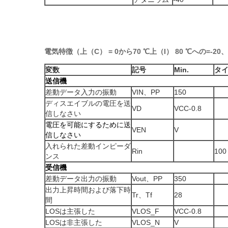
電気特徴（上（C） = 0から70 ℃上（I） 80 ℃への=-20、VC
変数
記号
Min.
タ
送信機
差動データ入力の振動
VIN、PP
150
ディスエイブルの電圧を送
VD
VCC-0.8
信しなさい
電圧を可能にするために送
VEN
V
信しなさい
入れられた差動インピーダ
Rin
100
ンス
受信機
差動データ出力の振動
Vout、PP
350
出力上昇時間および落下時
Tr、Tf
28
間
LOSは主張した
VLOS_F
VCC-0.8
LOSは非主張した
VLOS_N
V