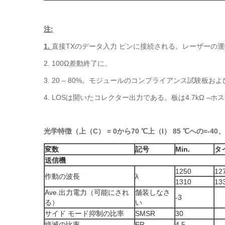
注:
1.
直接TXのデータ入力 ピンに接続される。レーザーの運
2. 100Ω差動終了に。
3. 20 – 80%。モジュールのコンプライアンス試験板およ
4. LOSは開いたコレクター出力である。板は4.7kΩ 
光学特徴（上（C） = 0から70 ℃上（I） 85 ℃への=-40、VC
変数
記号
Min.
タ
送信機
1250
12
作動の波長
λ
1310
13
Ave.出力電力（可能にされ
舗装しなさ
-3
る）
い
サイド モード抑制の比率
SMSR
30
絶滅の比率
ER
4.5