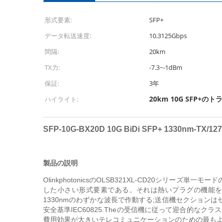
形式要素:
SFP+
データ転送速度:
10.3125Gbps
間隔:
20km
TX力:
-7.3~-1dBm
保証:
3年
20km 10G SFP+
ハイライト:
SFP-10G-BX20D 10G BiDi SFP+ 1330nm-
製品の説明
OlinkphotonicsのOLSB321XL-CD20シリーズ
した小さい形式要素である。それは熱いプラグの機能を許可す
1330nmのわずかな波長で作動する;送信機セクションは
安全基準IEC60825.Theの受信機に従って迎合的な
費用効果が大きいテレコミュニケーションのための最も