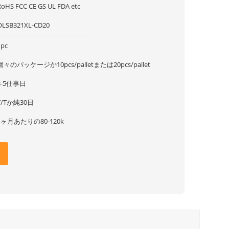
RoHS FCC CE GS UL FDA etc
OLSB321XL-CD20
1pc
個々のパッケージか10pcs/palletまたは20pcs/pallet
3-5仕事日
T/Tか純30日
1ヶ月あたりの80-120k