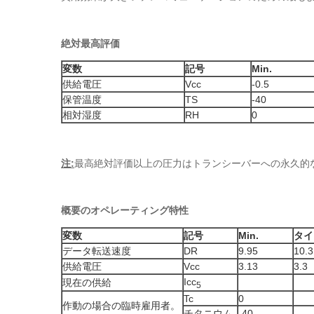
絶対最高評価
変数
記号
Min.
供給電圧
Vcc
-0.5
保管温度
TS
-40
相対湿度
RH
0
注:
最高絶対評価以上の圧力はトランシーバーへの永久的
概要のオペレーティング特性
変数
記号
Min.
タイ
データ転送速度
DR
9.95
10.
供給電圧
Vcc
3.13
3.3
Icc
現在の供給
5
Tc
0
作動の場合の臨時雇用者。
チタニウム
-40