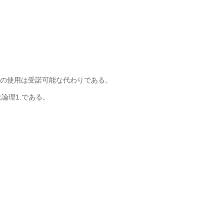
's順序の使用は受諾可能な代わりである。
は論理1.である。