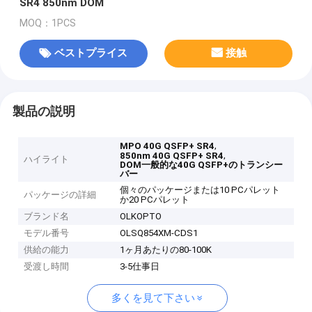
SR4 850nm DOM
MOQ：1PCS
ベストプライス
接触
製品の説明
,
MPO 40G QSFP+ SR4
,
850nm 40G QSFP+ SR4
ハイライト
DOM一般的な40G QSFP+のトランシー
バー
個々のパッケージまたは10 PCパレット
パッケージの詳細
か20 PCパレット
ブランド名
OLKOPTO
モデル番号
OLSQ854XM-CDS1
供給の能力
1ヶ月あたりの80-100K
受渡し時間
3-5仕事日
多くを見て下さい