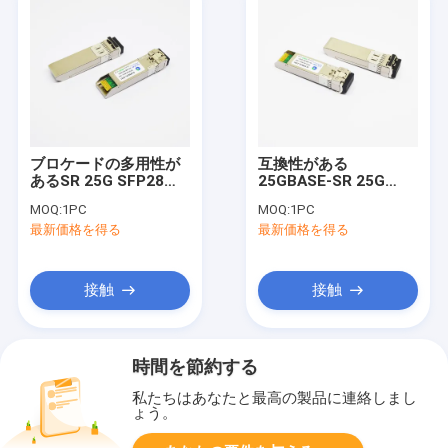
ブロケードの多用性が
互換性がある
あるSR 25G SFP28の
25GBASE-SR 25G
トランシーバー100m
SFP28のトランシーバ
MOQ:
1PC
MOQ:
1PC
多モード繊維
ー850nm 100mの杜松
最新価格を得る
最新価格を得る
ネットワーク
接触
接触
時間を節約する
私たちはあなたと最高の製品に連絡しまし
ょう。