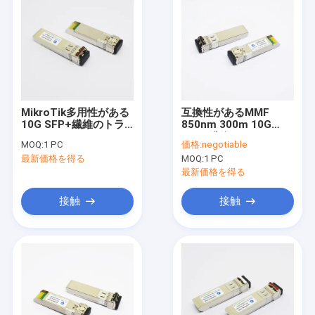
MikroTik多用性がある
互換性があるMMF
10G SFP+繊維のトラ
850nm 300m 10G
ンシーバーCWDM
SFP+繊維のトランシー
MOQ:
1 PC
価格:
negotiable
1270nm 10km
バーのトランシーバー
最新価格を得る
MOQ:
1 PC
華為技術
最新価格を得る
接触
接触
家
プロダクト
私達について