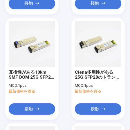
接触
接触
互換性がある10km
Ciena多用性がある
SMF DOM 25G SFP28
25G SFP28のトランシ
のトランシーバー
ーバー ホットプラグ対
MOQ:
1pcs
MOQ:
1pcs
CWDM 1270nmのブロ
応ISO9001は承認した
最新価格を得る
最新価格を得る
ケード
接触
接触