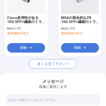
工場旅行
品質管理
Cisco多用性がある
MSAの迎合的なZR
10G SFP+繊維のトラ
10G SFP+繊維のトラ
私達に連絡しなさい
ンシーバー850nm
ンシーバー100kmの単
MOQ:
1 PC
MOQ:
1 PC
300m多モード繊維
一モード繊維
最新価格を得る
最新価格を得る
引用を要求しなさい
接触
接触
sfpの光学トランシーバー
多くを見て下さい
10G SFP+の光学トランシーバー
10G SFP+繊維のトランシーバー
メッセージ
迅速に返信します
25G SFP28のトランシーバー
40G QSFP+のトランシーバー