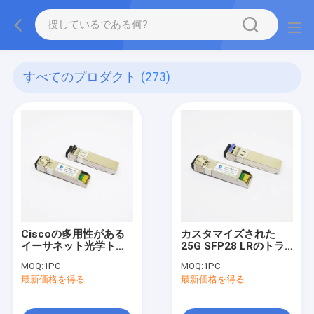
すべてのプロダクト
(273)
Ciscoの多用性がある
カスタマイズされた
イーサネット光学トラ
25G SFP28 LRのトラ
ンシーバーSFP28 25G
ンシーバー1310nm
MOQ:
1PC
MOQ:
1PC
850nm 100m
10km DOM LCの単一
最新価格を得る
最新価格を得る
モード繊維