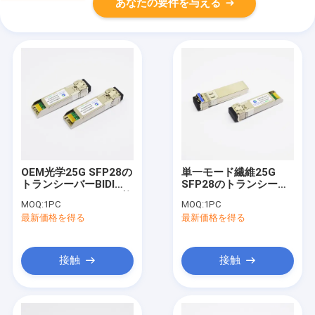
あなたの要件を与える
OEM光学25G SFP28の
単一モード繊維25G
トランシーバーBIDI
SFP28のトランシーバ
1270nm 10Km LCの複
ー モジュール1310nm
MOQ:
1PC
MOQ:
1PC
式アパートのコネクタ
10km DOM
最新価格を得る
最新価格を得る
ー
接触
接触