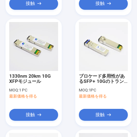
接触
接触
1330nm 20km 10G
ブロケード多用性があ
XFPモジュール
るSFP+ 10Gのトラン
シーバーSMF 10km
MOQ:
1 PC
MOQ:
1PC
1310nm LCの二重
最新価格を得る
最新価格を得る
接触
接触