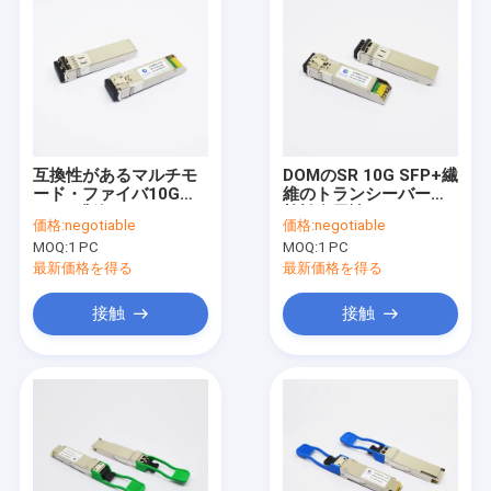
互換性があるマルチモ
DOMのSR 10G SFP+繊
ード・ファイバ10G
維のトランシーバーの
SFP+繊維のトランシー
杜松多用性があるEX-
価格:
negotiable
価格:
negotiable
バー850nm 300mのト
SFP-10GE-SR
MOQ:
1 PC
MOQ:
1 PC
ランシーバーHP
最新価格を得る
最新価格を得る
接触
接触
家
プロダクト
私達について