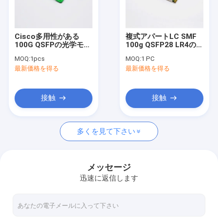
工場旅行
品質管理
Cisco多用性がある
複式アパートLC SMF
100G QSFPの光学モジ
100g QSFP28 LR4のト
私達に連絡しなさい
ュールCFP2 SR10
ランシーバー1310nm
MOQ:
1pcs
MOQ:
1 PC
850nm 100m LC MMF
10km DOM LAN WDM
最新価格を得る
最新価格を得る
引用を要求しなさい
接触
接触
sfpの光学トランシーバー
多くを見て下さい
10G SFP+の光学トランシーバー
10G SFP+繊維のトランシーバー
メッセージ
迅速に返信します
25G SFP28のトランシーバー
40G QSFP+のトランシーバー