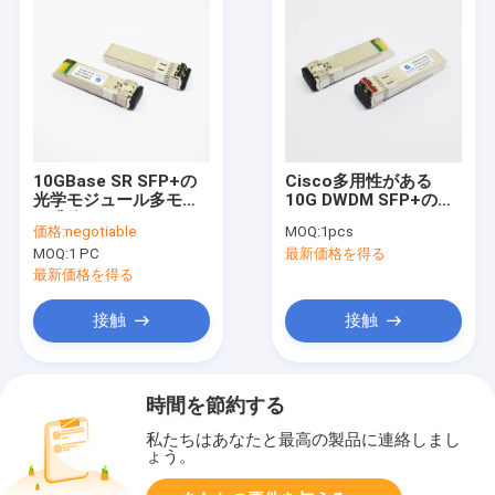
10GBase SR SFP+の
Cisco多用性がある
光学モジュール多モー
10G DWDM SFP+のト
ド繊維850nm 300m
ランシーバー
価格:
negotiable
MOQ:
1pcs
DDM
1560.61nm 40km
MOQ:
1 PC
最新価格を得る
DOM LC SMF
最新価格を得る
接触
接触
時間を節約する
私たちはあなたと最高の製品に連絡しまし
ょう。