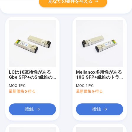
あなたの要件を与える
LCは10互換性がある
Mellanox多用性がある
Gbe SFP+のSr繊維の
10G SFP+繊維のトラ
トランシーバー850nm
ンシーバー10GBASE-
MOQ:
1PC
MOQ:
1 PC
300m Ciscoを二重に
SR ISO9001
最新価格を得る
最新価格を得る
する
接触
接触